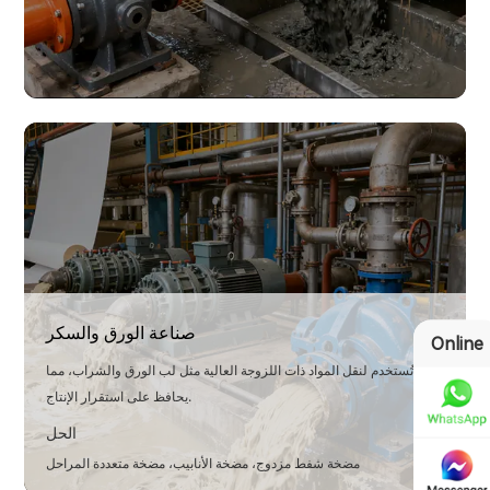
الهندسة البيئية
تُستخدم مضخات الطين لنقل المخلفات ومعالجة النفايات الصلبة، مما يزيد
من استخدام الموارد.
الحل
مضخة الطين، مضخة طين غاطسة، مضخة طين عمودية، مضخة تغذية
مرشح الضغط
صناعة الورق والسكر
Online
تُستخدم لنقل المواد ذات اللزوجة العالية مثل لب الورق والشراب، مما
يحافظ على استقرار الإنتاج.
الحل
مضخة شفط مزدوج، مضخة الأنابيب، مضخة متعددة المراحل