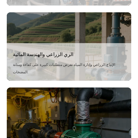
الحل
بفضل هيكلها المدمج والمرن، يمكنها تلبية احتياجات التصريف بسرعة في
البيئات المعقدة، مما يضمن تقدم المشروع وسلامة البناء.
الري الزراعي والهندسة المائية
الإنتاج الزراعي وإدارة المياه تفرض متطلبات كبيرة على كفاءة ومتانة
المضخات.
الحل
تم تصميمها لتدفق عالٍ واستهلاك منخفض للطاقة، وتضمن كفاءة الري
الزراعي ونقل المياه، مما يساهم في تطوير الزراعة الحديثة.