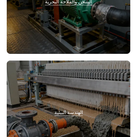
الشحن والملاحة البحرية
الشحن والملاحة البحرية
تُستخدم مضخات مياه الصرف الصحي لمياه صابورة السفن وتصريف قاع
السفينة، مما يضمن السلامة البحرية.
الحل
مضخة المياه النظيفة، مضخة الأنابيب، مضخة متعددة المراحل، مضخة شفط
مزدوج، مضخة طين غاطسة
الهندسة البيئية