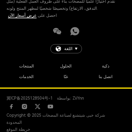
نقدم اختيارًا علميًا للمضخات بناءً على ظروف العمل الفعلية (مثل
التدفق، الارتفاع) وتخصيصًا شخصيًا لمظهر المنتج ولونه.
احصل على
عرض أسعار الآن
اللغة
ذكية
الحلول
المنتجات
اتصل بنا
عنّا
الخدمات
بواسطة: ZiiYnn
冀ICP备2025128504号-1
Copyright © 2025 شركة خبى شيتشنغ لصناعة المضخات
المحدودة
خريطة الموقع