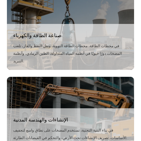
لمياه الصرف الصحي التي تحتوي على شوائب وألياف، مما يجعلها تستخدم
على نطاق واسع في الصرف الصحي البلدي ومشاريع حماية البيئة.
صناعة الطاقة والكهرباء
في محطات الطاقة، محطات الطاقة النووية، ونقل النفط والغاز، تلعب
المضخات دورًا حيويًا في أنظمة المياه المتداولة، الطين الرمادي، وأنظمة
التبريد.
الحل
تم تصميمها لظروف درجات الحرارة العالية، الضغط العالي، والتدفق
العالي، وتوفر نقلًا مستقرًا وفعالًا للسوائل، مما يعزز سلامة وموثوقية
العمليات في صناعات الطاقة والكهرباء.
الإنشاءات والهندسة المدنية
في بناء البنية التحتية، تستخدم المضخات على نطاق واسع لتجفيف
الأساسات، تصريف الإنشاءات تحت الأرض، والتحكم في الفيضانات الطارئة.