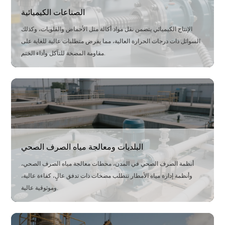
الصناعات الكيميائية
الإنتاج الكيميائي يتضمن نقل مواد أكالة مثل الأحماض والقلويات، وكذلك
السوائل ذات درجات الحرارة العالية، مما يفرض متطلبات عالية للغاية على
مقاومة المضخة للتآكل وأداء الختم.
الحل
يتم استخدام سبائك مقاومة للتآكل وهياكل ختم خاصة لضمان التشغيل الآمن
في الظروف المعقدة، مما يضمن استمرارية وسلامة الإنتاج الكيميائي.
البلديات ومعالجة مياه الصرف الصحي
أنظمة الصرف الصحي في المدن، محطات معالجة مياه الصرف الصحي،
وأنظمة إدارة مياه الأمطار تتطلب مضخات ذات تدفق عالٍ، كفاءة عالية،
وموثوقية عالية.
الحل
تصميم هيكلي بقناة واسعة مع قدرات مضادة للانسداد يسمح بالنقل الفعال