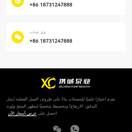
+86 18731247888
وي تشات
+86 18731247888
نقدم اختيارًا علميًا للمضخات بناءً على ظروف العمل الفعلية (مثل
التدفق، الارتفاع) وتخصيصًا شخصيًا لمظهر المنتج ولونه.
احصل على
عرض أسعار الآن