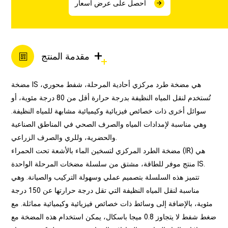
احصل على عرض أسعار
+
مقدمة المنتج
مضخة IS هي مضخة طرد مركزي أحادية المرحلة، شفط محوري،
تُستخدم لنقل المياه النظيفة بدرجة حرارة أقل من 80 درجة مئوية، أو
سوائل أخرى ذات خصائص فيزيائية وكيميائية مشابهة للمياه النظيفة.
وهي مناسبة لإمدادات المياه والصرف الصحي في المناطق الصناعية
والحضرية، وللري والصرف الزراعي.
مضخة الطرد المركزي لتسخين الماء بالأشعة تحت الحمراء (IR) هي
منتج موفر للطاقة، مشتق من سلسلة مضخات المرحلة الواحدة IS.
تتميز هذه السلسلة بتصميم عملي وسهولة التركيب والصيانة. وهي
مناسبة لنقل المياه النظيفة التي تقل درجة حرارتها عن 150 درجة
مئوية، بالإضافة إلى وسائط ذات خصائص فيزيائية وكيميائية مماثلة. مع
ضغط شفط لا يتجاوز 0.8 ميجا باسكال، يمكن استخدام هذه المضخة مع