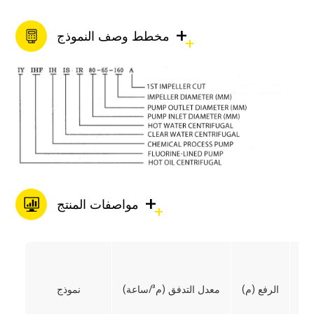
+
مخطط وصف النموذج
+
مواصفات المنتج
ة)
الرفع (م)
معدل التدفق (م³/ساعة)
نموذج