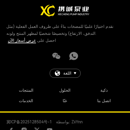
نقدم اختيارًا علميًا للمضخات بناءً على ظروف العمل الفعلية (مثل
التدفق، الارتفاع) وتخصيصًا شخصيًا لمظهر المنتج ولونه.
احصل على
عرض أسعار الآن
اللغة
ذكية
الحلول
المنتجات
اتصل بنا
عنّا
الخدمات
بواسطة: ZiiYnn
冀ICP备2025128504号-1