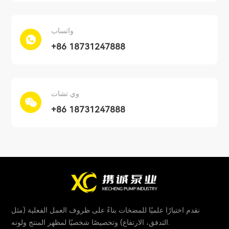
واتساب
+86 18731247888
وي تشات
+86 18731247888
نقدم اختيارًا علميًا للمضخات بناءً على ظروف العمل الفعلية (مثل
التدفق، الارتفاع) وتخصيصًا شخصيًا لمظهر المنتج ولونه.