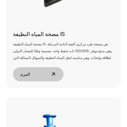
مضخة المياه النظيفة IS
مضخة المياه النظيفة IS هي مضخة طرد مركزي أفقية أحادية المرحلة،
ذات شفط واحد، مصممة وفقًا للمعيار الدولي ISO2858. وهي منتج موفر
للطاقة ومُحدّث. وهي مناسبة لنقل المياه النظيفة والسوائل المماثلة التي
تقل درجة حرارتها عن 80 درجة مئوية، وتغطي تطبيقات إمدادات المياه
والصرف الصحي في المناطق الصناعية والزراعية والحضرية.
المزيد