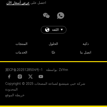
احصل على
عرض أسعار الآن
اللغة
ذكية
الحلول
المنتجات
اتصل بنا
عنّا
الخدمات
بواسطة: ZiiYnn
冀ICP备2025128504号-1
Copyright © 2025 شركة خبى شيتشنغ لصناعة المضخات
المحدودة
خريطة الموقع
+86 18731247888
manager@global-pump.com