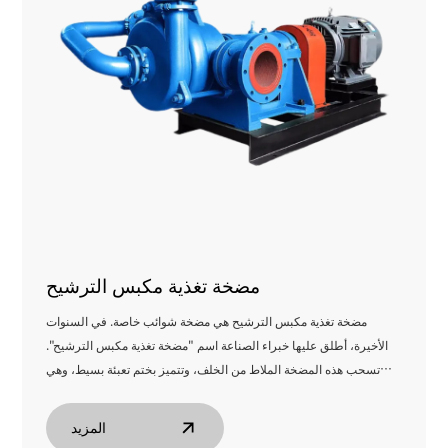
مضخة تغذية مكبس الترشيح
مضخة تغذية مكبس الترشيح هي مضخة شوائب خاصة. في السنوات
الأخيرة، أطلق عليها خبراء الصناعة اسم "مضخة تغذية مكبس الترشيح".
تسحب هذه المضخة الملاط من الخلف، وتتميز بختم تعبئة بسيط، وهي
مانعة للتسرب. والأهم من ذلك، أن تدفقها الحاد وانحناءات رأسها يجعلها
مثالية لظروف التشغيل المتخصصة.
المزيد