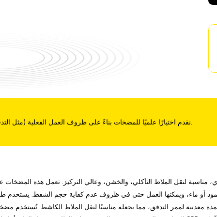
نقدم اختيارًا علميًا للمضخات بناءً على ظروف العمل الفعلية (مثل التدفق، الارتفاع) ونقدم تخصيصًا شخصيًا لمظهر المنتج ولونه.
ناسبة لنقل الملاط التآكلي، والخشن، وعالي التركيز. تعمل هذه المضخات عاد
أو ماء، ويمكنها العمل حتى في ظروف عدم كفاية حجم الشفط. يستخدم طراز SP مكون
ة معدنية لممر التدفق، مما يجعله مناسبًا لنقل الملاط الكاشط. تُستخدم مضخات SP(R) الغاطسة على نطاق واسع في صناعات مثل