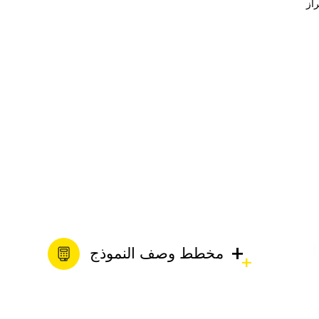
الترشيح
مضخة المياه النظيفة IS
مضخة الملاط الغاطسة
مضخة الطرد المركزي
الأفقية IH/IS
مضخة الطرد المركزي
الكيميائية IH
+
مخطط وصف النموذج
مضخة الصرف الصحي
المتنقلة التي تعمل