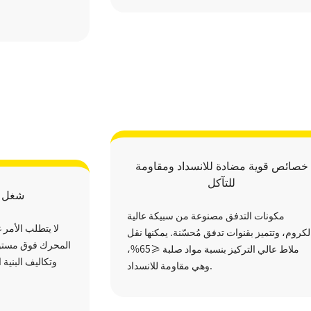
خصائص قوية مضادة للانسداد ومقاومة
للتآكل
شغل 
مكونات التدفق مصنوعة من سبيكة عالية
لا يتطلب الأمر
لكروم، وتتميز بقنوات تدفق مُحسّنة. يمكنها نقل
المحرك فوق مستوى
ملاط ​​عالي التركيز بنسبة مواد صلبة ≤65%،
وتكاليف البنية 
وهي مقاومة للانسداد.