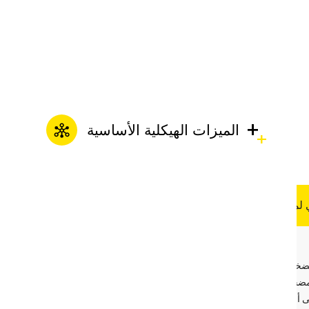
بالديزل
مضخة الطين الخزفية
+
الميزات الهيكلية الأساسية
 لمضخة الملاط الغاطسة
تخطيط الغواصة العمودية
مضخة والمحرك بشكل عمودي،
مضخة مباشرة في الملاط، مما
ى أجهزة تحويل المياه الإضافية