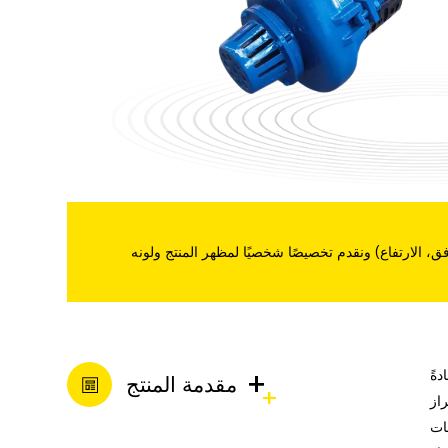
مضخة الملاط الكسري
مضخة خط الأنابيب
مضخة التدفق المختلط
مضخة الملاط الغاطسة
مضخة شفط مزدوجة
+
مضخة إزالة الكبريت
ةً
مقدمة المنتج
ات
 علم
مضخة تغذية مكبس