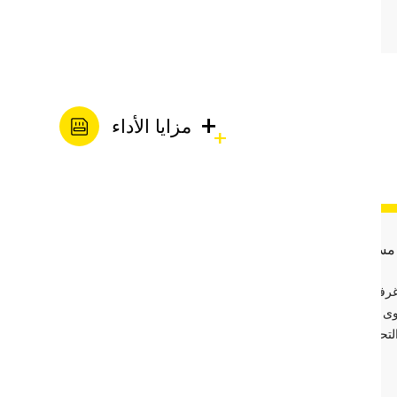
ويبسط عملية التركيب.
+
مزايا الأداء
مساحة صغيرة
 غرفة مضخة أرضية، ويتم وضع
 السائل، مما يوفر المساحة
التحتية ويتكيف مع بيئات العمل
الضيقة.