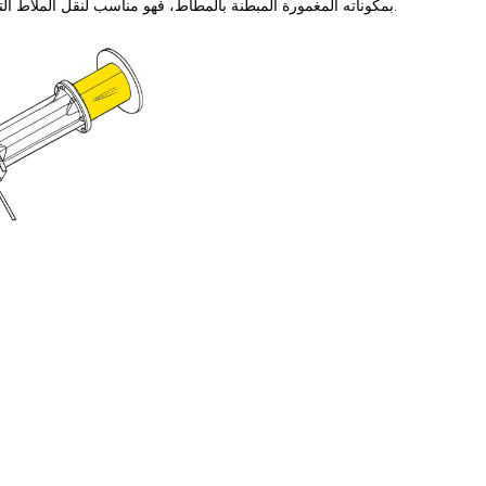
المعادن، والتعدين، وتعدين الفحم، وتوليد الطاقة، ومواد البناء. أما طراز SPR، بمكوناته المغمورة المبطنة بالمطاط، فهو مناسب لنقل الملاط التآكلي.