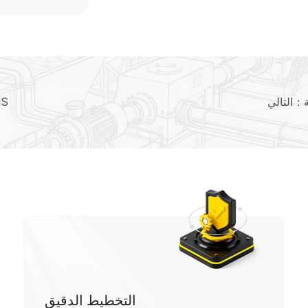
التالي：
مضخة المياه ال
التخطيط الدقيق