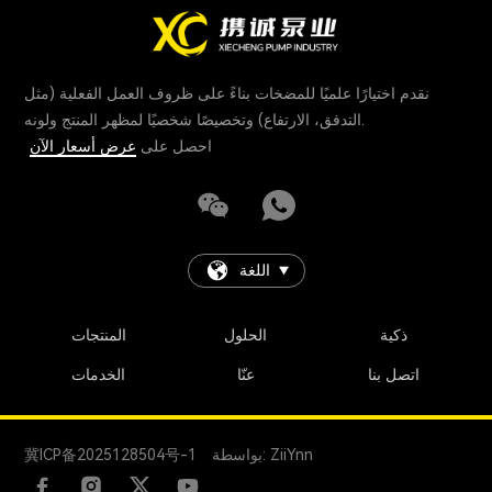
نقدم اختيارًا علميًا للمضخات بناءً على ظروف العمل الفعلية (مثل
التدفق، الارتفاع) وتخصيصًا شخصيًا لمظهر المنتج ولونه.
احصل على
عرض أسعار الآن
اللغة
ذكية
الحلول
المنتجات
اتصل بنا
عنّا
الخدمات
بواسطة: ZiiYnn
冀ICP备2025128504号-1