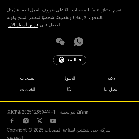
نقدم اختيارًا علميًا للمضخات بناءً على ظروف العمل الفعلية (مثل
التدفق، الارتفاع) وتخصيصًا شخصيًا لمظهر المنتج ولونه.
احصل على
عرض أسعار الآن
اللغة
ذكية
الحلول
المنتجات
اتصل بنا
عنّا
الخدمات
بواسطة: ZiiYnn
冀ICP备2025128504号-1
Copyright © 2025 شركة خبى شيتشنغ لصناعة المضخات
المحدودة