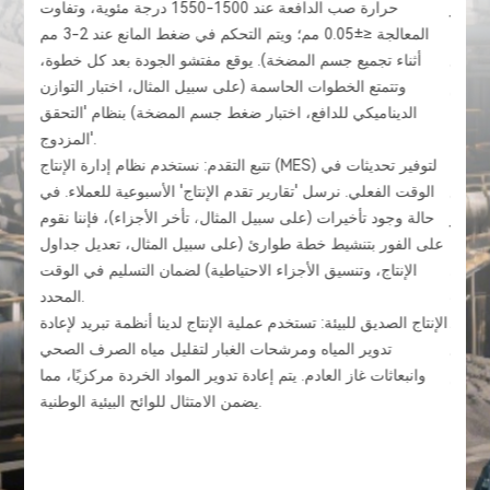
جتياز
حرارة صب الدافعة عند 1500-1550 درجة مئوية، وتفاوت
 يسمح
المعالجة ≤±0.05 مم؛ ويتم التحكم في ضغط المانع عند 2-3 مم
الج
أثناء تجميع جسم المضخة). يوقع مفتشو الجودة بعد كل خطوة،
الل
وتتمتع الخطوات الحاسمة (على سبيل المثال، اختبار التوازن
التعب
 سبيل
الديناميكي للدافع، اختبار ضغط جسم المضخة) بنظام 'التحقق
حالة ا
'قابل
المزدوج'.
إشعارًا كتابيًا مدته 72 ساعة للعميل ونتفاوض بشأن التعديلات'.
تتبع التقدم: نستخدم نظام إدارة الإنتاج (MES) لتوفير تحديثات في
بن
ات مع
الوقت الفعلي. نرسل 'تقارير تقدم الإنتاج' الأسبوعية للعملاء. في
الغيار
حالة وجود تأخيرات (على سبيل المثال، تأخر الأجزاء)، فإننا نقوم
سنتين
على الفور بتنشيط خطة طوارئ (على سبيل المثال، تعديل جداول
المدى
الإنتاج، وتنسيق الأجزاء الاحتياطية) لضمان التسليم في الوقت
الطا
 الوقت
المحدد.
 وبعد
الإنتاج الصديق للبيئة: تستخدم عملية الإنتاج لدينا أنظمة تبريد لإعادة
ات
توقيع
تدوير المياه ومرشحات الغبار لتقليل مياه الصرف الصحي
وانبعاثات غاز العادم. يتم إعادة تدوير المواد الخردة مركزيًا، مما
والت
يضمن الامتثال للوائح البيئية الوطنية.