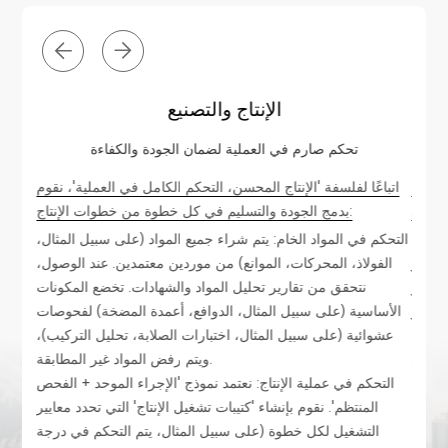
الإنتاج والتصنيع
تحكم صارم في العملية لضمان الجودة والكفاءة
يوب'،
اتباعًا لفلسفة 'الإنتاج المحسن، التحكم الكامل في العملية'، نقوم
اتباعً
بدمج الجودة والتسليم في كل خطوة من خطوات الإنتاج:
التحكم في المواد الخام: يتم شراء جميع المواد (على سبيل المثال،
اختبار
الفولاذ، المحركات، الموانع) من موردين معتمدين. عند الوصول،
مو
 وNPSH
نتحقق من تقارير تحليل المواد والشهادات. تخضع المكونات
والم
اختبار
الأساسية (على سبيل المثال، الدوافع، أعمدة المضخة) لفحوصات
الأداء'.
عشوائية (على سبيل المثال، اختبارات الصلابة، تحليل التركيب)،
 (عند
ويتم رفض المواد غير المطابقة.
التحكم في عملية الإنتاج: نعتمد نموذج 'الإجراء الموحد + الفحص
نتظمة
المنتظم'. نقوم بإنشاء 'كتيبات تشغيل الإنتاج' التي تحدد معايير
تأريض
التشغيل لكل خطوة (على سبيل المثال، يتم التحكم في درجة
سبيل ال