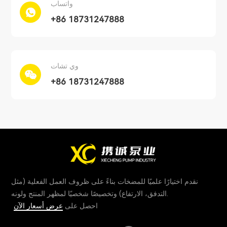
واتساب
+86 18731247888
وي تشات
+86 18731247888
نقدم اختيارًا علميًا للمضخات بناءً على ظروف العمل الفعلية (مثل
التدفق، الارتفاع) وتخصيصًا شخصيًا لمظهر المنتج ولونه.
احصل على
عرض أسعار الآن