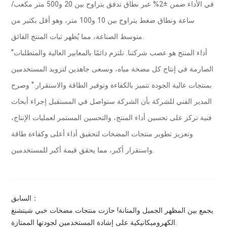
في الأداء ضمن ±2% عبر نطاق تدفق يتراوح بين 20 و500 متر مكعب/
ساعة ونطاق ضغط يتراوح بين 10 و100 متر، وهو أقل بكثير من
متوسط ​​الصناعة، مما يُظهر ثبات المنتج الفائق.
"أداء المنتج هو عصب شركتنا. نلتزم دائمًا بالمعايير العالية والمتطلبات
الصارمة في إنتاج كل مضخة مياه، ونسعى جاهدين لتزويد المستخدمين
بمنتجات عالية الجودة تتميز بالكفاءة وتوفير الطاقة والاستقرار." وصرح
المدير الفني للشركة بأن الشركة ستواصل في المستقبل إجراء أبحاث
فنية تركز على تحسين أداء المنتج، والتحسين المستمر لعمليات الإنتاج،
وتعزيز تطوير منتجات المضخات لتحقيق أداء أعلى وكفاءة طاقة
واستقرار أكبر، مما يحقق قيمة أكبر للمستخدمين.
السابق：
يجمع بين المظهر الجميل والمتانة! حازت منتجات مضخات خبي شيتشنغ
الكهروميكانيكية على إشادة المستخدمين لجودتها الممتازة.