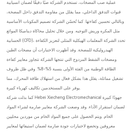
عملية صب المضخات، تستخدم الشركة صبًا دقيقًا لضمان انسيابية
قنوات التدفق الداخلي، مما يقلل من مقاومة التدفق داخل المضخة،
وبالتالي تحسين كفاءتها. كما تُحسّن الشركة تصميم المكونات الأساسية
مثل المكره وريش التوجيه. ومن خلال تحليل محاكاة ديناميكا الموائع
الحسابية (CFD)، تحدد الشركة المعلمات الهيكلية المثلى لتعزيز الكفاءة
الهيدروليكية للمضخة. وقد أظهرت الاختبارات أن مضخات الطين
ومضخات الشفط المزدوج التي تنتجها الشركة تتجاوز معايير كفاءة
الطاقة الوطنية من الفئة الأولى بنسبة 5%-8%. وفي ظل ظروف
تشغيل مماثلة، يقلل هذا بشكل فعال من استهلاك طاقة المحرك، مما
يوفر على المستخدمين تكاليف كهرباء كبيرة.
كما بذلت شركة Hebei Xiecheng Electromechanical جهودًا كبيرة
لضمان استقرار الأداء. وقد وضعت الشركة معايير صارمة لشراء المواد
الخام. ويتم الحصول على جميع المواد الخام من موردين محليين
معروفين وتخضع لاختبارات جودة صارمة لضمان استيفائها لمعايير