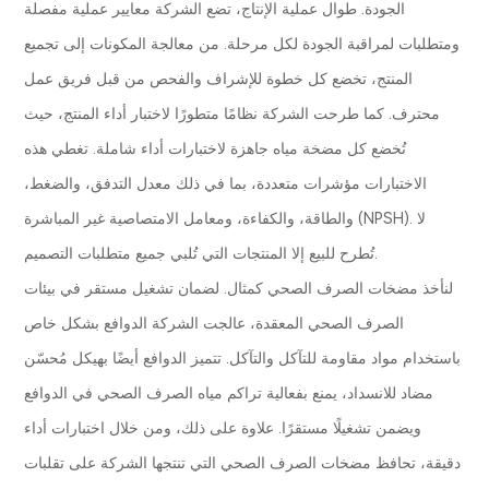
الجودة. طوال عملية الإنتاج، تضع الشركة معايير عملية مفصلة
ومتطلبات لمراقبة الجودة لكل مرحلة. من معالجة المكونات إلى تجميع
المنتج، تخضع كل خطوة للإشراف والفحص من قبل فريق عمل
محترف. كما طرحت الشركة نظامًا متطورًا لاختبار أداء المنتج، حيث
تُخضع كل مضخة مياه جاهزة لاختبارات أداء شاملة. تغطي هذه
الاختبارات مؤشرات متعددة، بما في ذلك معدل التدفق، والضغط،
والطاقة، والكفاءة، ومعامل الامتصاصية غير المباشرة (NPSH). لا
تُطرح للبيع إلا المنتجات التي تُلبي جميع متطلبات التصميم.
لنأخذ مضخات الصرف الصحي كمثال. لضمان تشغيل مستقر في بيئات
الصرف الصحي المعقدة، عالجت الشركة الدوافع بشكل خاص
باستخدام مواد مقاومة للتآكل والتآكل. تتميز الدوافع أيضًا بهيكل مُحسّن
مضاد للانسداد، يمنع بفعالية تراكم مياه الصرف الصحي في الدوافع
ويضمن تشغيلًا مستقرًا. علاوة على ذلك، ومن خلال اختبارات أداء
دقيقة، تحافظ مضخات الصرف الصحي التي تنتجها الشركة على تقلبات