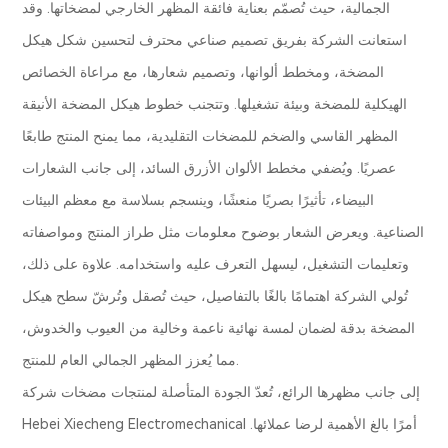
الجمالية، حيث تُصمّم بعناية فائقة المظهر الخارجي لمضخاتها. وقد
استعانت الشركة بفريق تصميم صناعي محترف لتحسين شكل هيكل
المضخة، ومخطط ألوانها، وتصميم شعارها، مع مراعاة الخصائص
الهيكلية للمضخة وبيئة تشغيلها. وتتجنب خطوط هيكل المضخة الأنيقة
المظهر القاسي والضخم للمضخات التقليدية، مما يمنح المنتج طابعًا
عصريًا. ويُضفي مخطط الألوان الأزرق السائد، إلى جانب الشعارات
البيضاء، تأثيرًا بصريًا منعشًا، وينسجم بسلاسة مع معظم البيئات
الصناعية. ويعرض الشعار بوضوح معلومات مثل طراز المنتج ومواصفاته
وتعليمات التشغيل، ليسهل التعرف عليه واستخدامه. علاوة على ذلك،
تُولي الشركة اهتمامًا بالغًا بالتفاصيل، حيث تُصقل وتُرشّ سطح هيكل
المضخة بدقة لضمان لمسة نهائية ناعمة وخالية من العيوب والخدوش،
مما يُعزز المظهر الجمالي العام للمنتج.
إلى جانب مظهرها الرائع، تُعدّ الجودة المتأصلة لمنتجات مضخات شركة
Hebei Xiecheng Electromechanical أمرًا بالغ الأهمية لرضا عملائها.