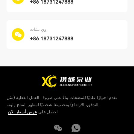
+86 18731247888
وي تشات
+86 18731247888
نقدم اختيارًا علميًا للمضخات بناءً على ظروف العمل الفعلية (مثل
التدفق، الارتفاع) وتخصيصًا شخصيًا لمظهر المنتج ولونه.
احصل على
عرض أسعار الآن