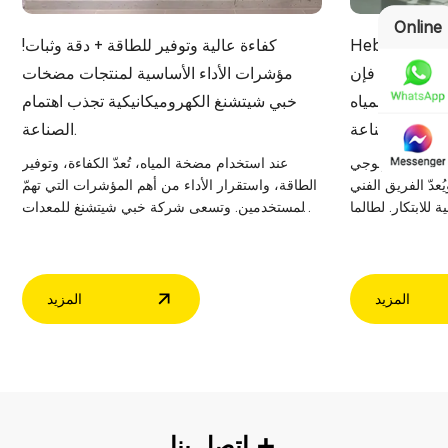
Online
Hebei Xi: بدعم
كفاءة عالية وتوفير للطاقة + دقة وثبات!
من فريق فني مكون من 32 شخصًا، فإن
مؤشرات الأداء الأساسية لمنتجات مضخات
 مضخات المياه
خبي شيتشنغ الكهروميكانيكية تجذب اهتمام
الصناعة.
بتكار التكنولوجي
عند استخدام مضخة المياه، تُعدّ الكفاءة، وتوفير
عدّ الفريق الفني
الطاقة، واستقرار الأداء من أهم المؤشرات التي تهمّ
للابتكار. لطالما
المستخدمين. وتسعى شركة خبي شيتشنغ للمعدات
دات الميكانيكية
الميكانيكية والكهربائية المحدودة، بالاعتماد على
 في إنتاج مضخات
تقنيات الإنتاج المتقدمة، جاهدةً لتطوير وإنتاج منتجات
طوير التكنولوجي
المضخات باستمرار. ولا تقتصر منتجاتها على تحقيق
 الهندسي والفني،
مزايا الكفاءة العالية وتوفير الطاقة فحسب، بل
المزيد
المزيد
الدعمَ الأساسي للشركة
تضمن أيضًا استقرار مؤشرات الأداء الأساسية، مثل
مما يُساعدها على
معدل التدفق، وضغط الهواء، ومعامل الامتصاصية،
والكفاءة، مما يجعلها منتجات عالية الجودة تحظى
باهتمام كبير في هذا المجال.
+
اتصل بنا