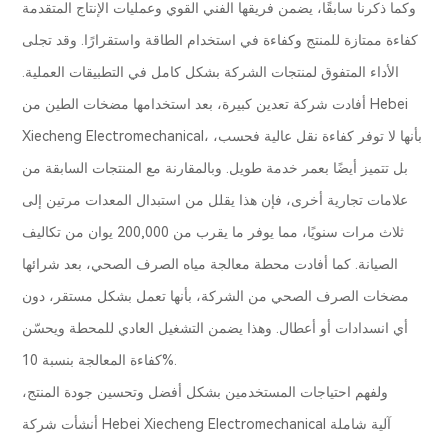
وكما ذكرنا سابقًا، يضمن فريقها الفني القوي وعمليات الإنتاج المتقدمة
كفاءة ممتازة للمنتج وكفاءة في استخدام الطاقة واستقرارًا. وقد تجلى
الأداء المتفوق لمنتجات الشركة بشكل كامل في التطبيقات العملية.
أفادت شركة تعدين كبيرة، بعد استخدامها مضخات الطين من Hebei
Xiecheng Electromechanical، بأنها لا توفر كفاءة نقل عالية فحسب،
بل تتميز أيضًا بعمر خدمة طويل. وبالمقارنة مع المنتجات السابقة من
علامات تجارية أخرى، فإن هذا يقلل من استبدال المعدات مرتين إلى
ثلاث مرات سنويًا، مما يوفر ما يقرب من 200,000 يوان من تكاليف
الصيانة. كما أفادت محطة معالجة مياه الصرف الصحي، بعد شرائها
مضخات الصرف الصحي من الشركة، بأنها تعمل بشكل مستقر، دون
أي انسدادات أو أعطال. وهذا يضمن التشغيل العادي للمحطة ويحسّن
كفاءة المعالجة بنسبة 10%.
ولفهم احتياجات المستخدمين بشكل أفضل وتحسين جودة المنتج،
أنشأت شركة Hebei Xiecheng Electromechanical آلية شاملة