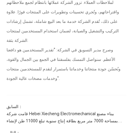
لملاحظات العملاء. تزور الشركة عملائها بانتظام لجمع ملاحظاتهم
واقتراحاتهم، وتُجري تحسينات وتطويرات على المنتجات فورًا. علاوة
على ذلك، تُقدم الشركة خدمة ما بعد البيع شاملة، تشمل إرشادات
التركيب والتشغيل والصيانة، لضمان استخدام المستخدمين لمنتجات
الشركة بثقة.
وصرح مدير التسويق في الشركة: "تقدير المستخدمين هو دافعنا
الأعظم. سنواصل التمسك بفلسفتنا في الجمع بين الجمال والقوة،
ونُحسّن جودة منتجاتنا وخدماتنا باستمرار لنقدم للمستخدمين منتجات
وخدمات مضخات عالية الجودة".
السابق：
قامت شركة Hebei Xiecheng Electromechanical ببناء مصنع
بمساحة 7000 متر مربع بطاقة إنتاج سنوية تبلغ 11000 طن لإنشاء
قاعدة إنتاج واسعة النطاق لمضخات المياه من النوع الشوائب.
التالي：